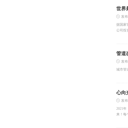
世界
发布
据国家
公司投
管道
发布
城市管
心向光
发布
202
来！每