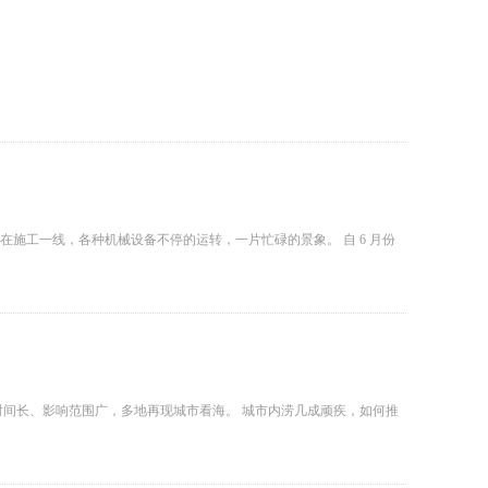
在施工一线，各种机械设备不停的运转，一片忙碌的景象。 自 6 月份
时间长、影响范围广，多地再现城市看海。 城市内涝几成顽疾，如何推