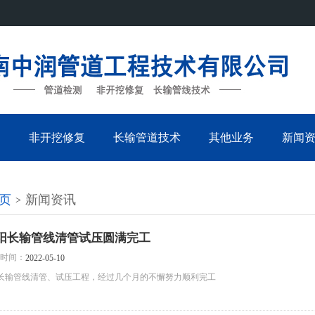
测
非开挖修复
长输管道技术
其他业务
新闻
页
新闻资讯
>
阳长输管线清管试压圆满完工
时间：
2022-05-10
长输管线清管、试压工程，经过几个月的不懈努力顺利完工