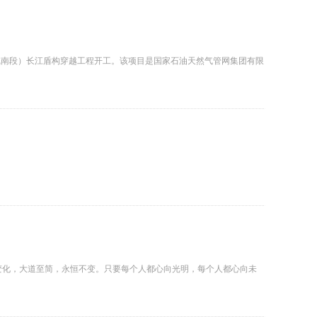
东线南段）长江盾构穿越工程开工。该项目是国家石油天然气管网集团有限
何变化，大道至简，永恒不变。只要每个人都心向光明，每个人都心向未