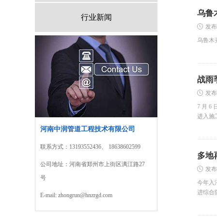
乌鲁
行业新闻
发布
乌鲁木
战雨
发布
7 月
进入施
河南中润管道工程技术有限公司
联系方式：13193552436、 18638602599
多地
公司地址：河南省郑州市上街区漓江路27
发布
号
今年入
进综合
E-mail:
zhongrun@hnzrgd.com