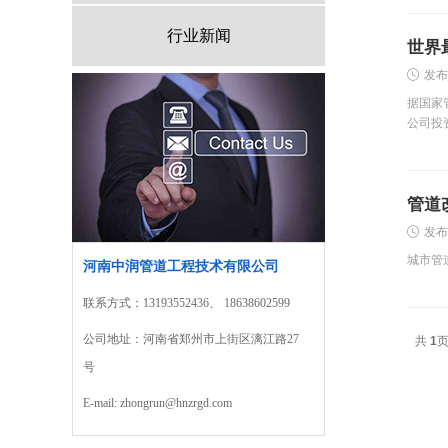
行业新闻
世界
发布
据国家
公司投
管道
发布
城市管
河南中润管道工程技术有限公司
联系方式：13193552436、 18638602599
公司地址：河南省郑州市上街区漓江路27
共
1
号
E-mail:
zhongrun@hnzrgd.com