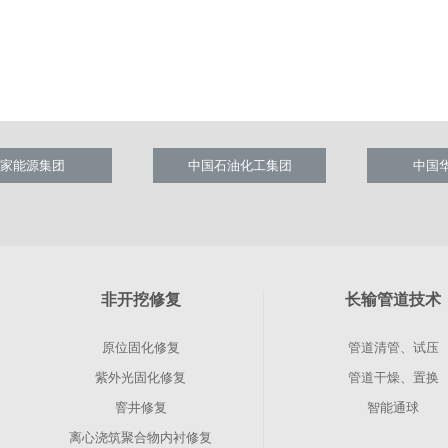
家能源集团
中国石油化工集团
中国
非开挖修复
长输管道技术
原位固化修复
管道清管、试压
紫外光固化修复
管道干燥、置换
窨井修复
智能通球
离心浇筑聚合物内衬修复