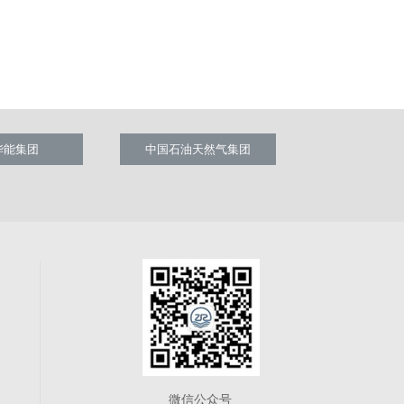
华能集团
中国石油天然气集团
微信公众号