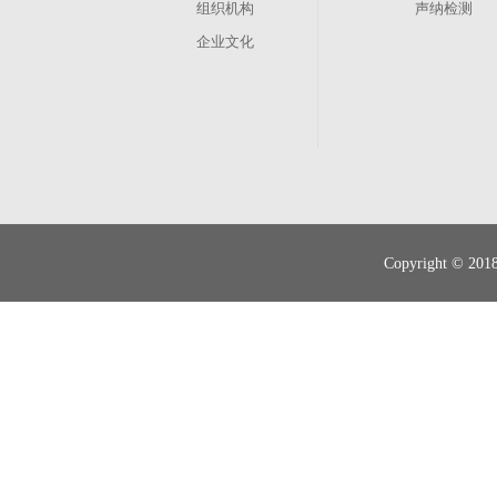
组织机构
声纳检测
企业文化
其他业务
管渠养护
现状调查
Copyright 
智慧排水
管道运营、维修抢险