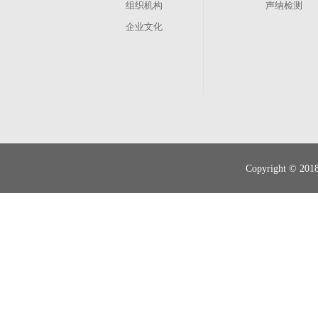
组织机构
声纳检测
企业文化
其他业务
管渠养护
现状调查
Copyright 
智慧排水
管道运营、维修抢险