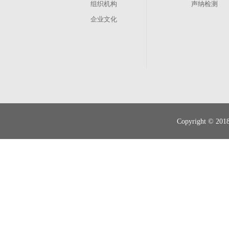
组织机构
声纳检测
企业文化
其他业务
管渠养护
现状调查
Copyright 
智慧排水
管道运营、维修抢险