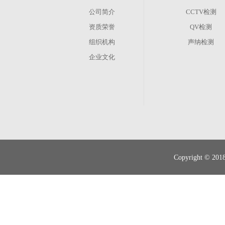
公司简介
CCTV检测
资质荣誉
QV检测
组织机构
声纳检测
企业文化
其他业务
管渠养护
现状调查
Copyright 
智慧排水
管道运营、维修抢险