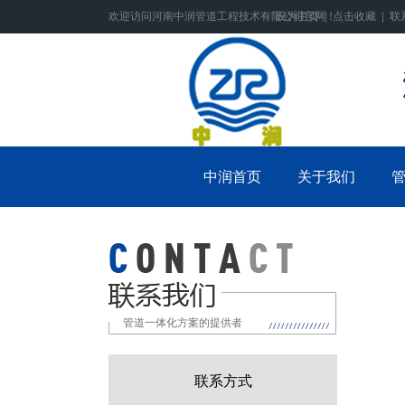
欢迎访问河南中润管道工程技术有限公司官网！
设为主页
|
点击收藏
|
联
中润首页
关于我们
管道一体化方案的提供者
联系方式