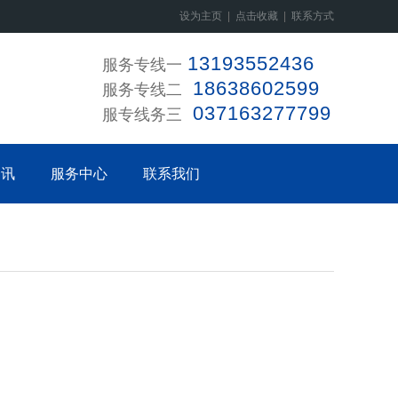
设为主页
|
点击收藏
|
联系方式
1319355243
6
服务专线一
1863860259
9
服务专线二
03716327779
9
服专线务三
资讯
服务中心
联系我们