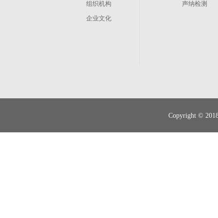
组织机构
声纳检测
企业文化
其他业务
管渠养护
现状调查
Copyright 
智慧排水
管道运营、维修抢险