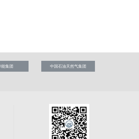
华能集团
中国石油天然气集团