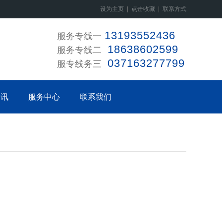
设为主页
|
点击收藏
|
联系方式
1319355243
6
服务专线一
1863860259
9
服务专线二
03716327779
9
服专线务三
资讯
服务中心
联系我们