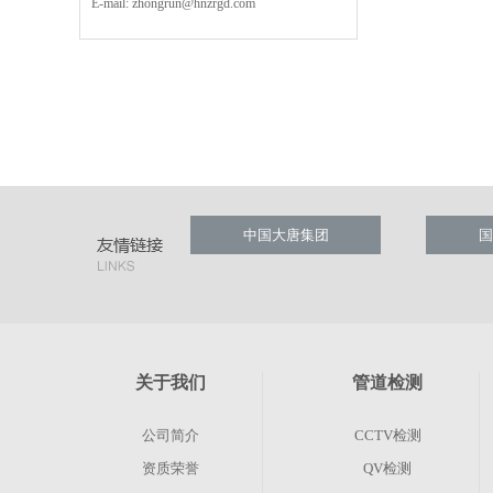
E-mail:
zhongrun@hnzrgd.com
中国大唐集团
国
关于我们
管道检测
公司简介
CCTV检测
资质荣誉
QV检测