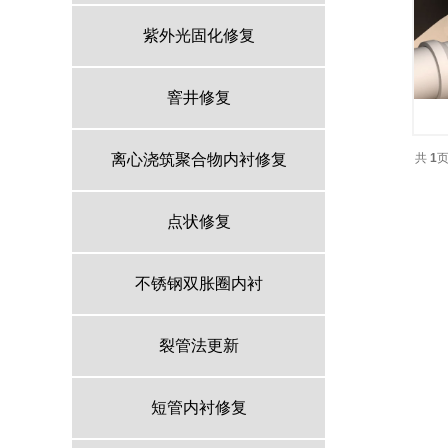
紫外光固化修复
窨井修复
离心浇筑聚合物内衬修复
共
1
点状修复
不锈钢双胀圈内衬
裂管法更新
短管内衬修复