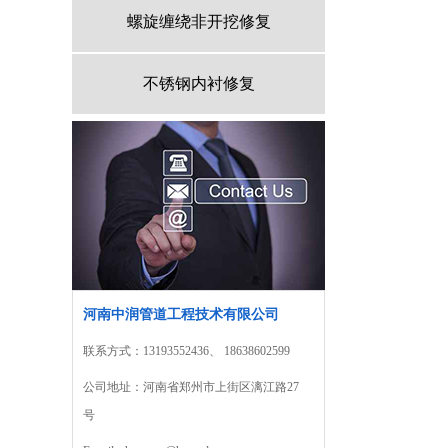
螺旋缠绕非开挖修复
不锈钢内衬修复
河南中润管道工程技术有限公司
联系方式：13193552436、 18638602599
公司地址：河南省郑州市上街区漓江路27
号