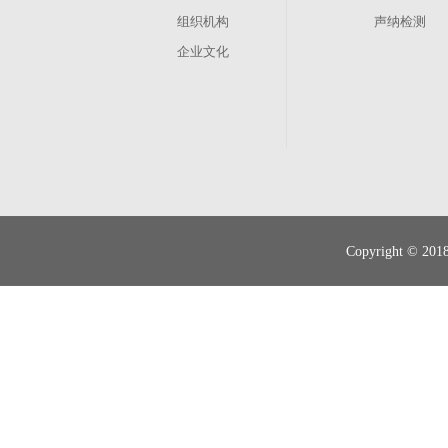
组织机构
声纳检测
企业文化
其他业务
管渠养护
现状调查
Copyright 
智慧排水
管道运营、维修抢险