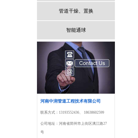
管道干燥、置换
智能通球
河南中润管道工程技术有限公司
联系方式：13193552436、 18638602599
公司地址：河南省郑州市上街区漓江路27
号