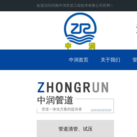
欢迎访问河南中润管道工程技术有限公司官网！
中润首页
关于我们
管道一体化方案的提供者
管道清管、试压