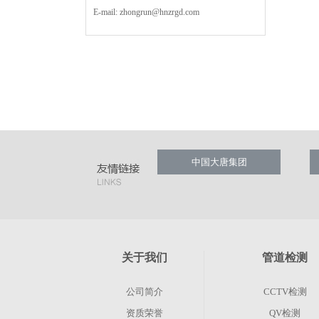
E-mail:
zhongrun@hnzrgd.com
中国大唐集团
关于我们
管道检测
公司简介
CCTV检测
资质荣誉
QV检测