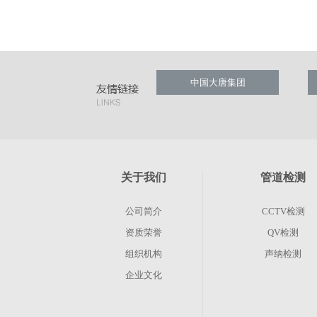
中国大唐集团
关于我们
管道检测
公司简介
CCTV检测
资质荣誉
QV检测
组织机构
声纳检测
企业文化