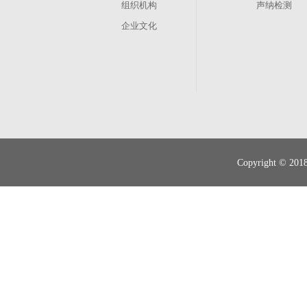
组织机构
声纳检测
企业文化
其他业务
管渠养护
现状调查
Copyright 
智慧排水
管道运营、维修抢险