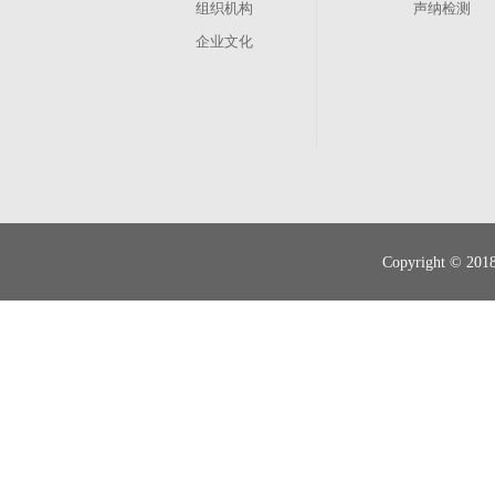
组织机构
声纳检测
企业文化
其他业务
管渠养护
现状调查
Copyright 
智慧排水
管道运营、维修抢险